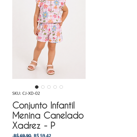
SKU: CJ-XD-02
Conjunto Infantil
Menina Canelado
Xadrez - P
Preço
Preço
 R$ 69,90 
R$ 59,42