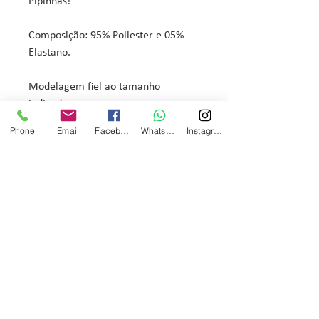
Pipinhas!
Composição: 95% Poliester e 05%
Elastano.
Modelagem fiel ao tamanho
indicado.
Phone
Email
Facebook
WhatsApp
Instagram
pipa kids
Início
Lançamentos
Nossos Looks
Liquida