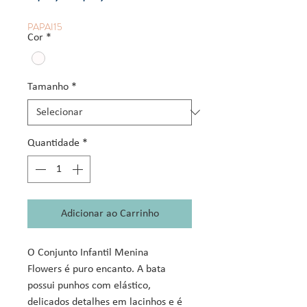
normal
promocional
PAPAI15
Cor
*
Tamanho
*
Quantidade
*
Adicionar ao Carrinho
O Conjunto Infantil Menina
Flowers é puro encanto. A bata
possui punhos com elástico,
delicados detalhes em lacinhos e é