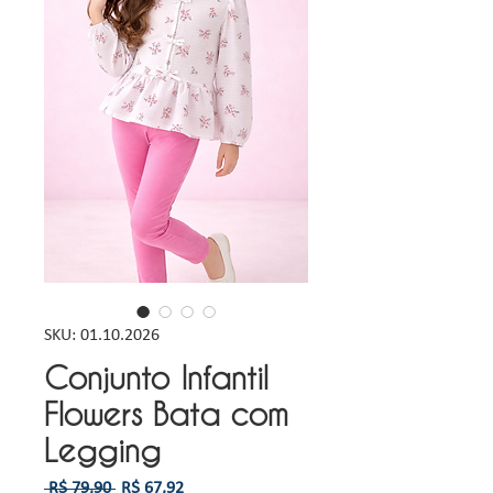
SKU: 01.10.2026
Conjunto Infantil
Flowers Bata com
Legging
Preço
Preço
 R$ 79,90 
R$ 67,92