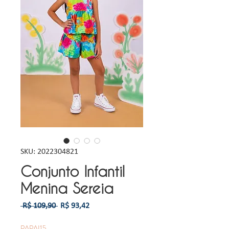
SKU: 2022304821
Conjunto Infantil
Menina Sereia
Preço
Preço
 R$ 109,90 
R$ 93,42
normal
promocional
PAPAI15