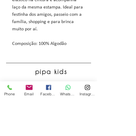
elástico na cintura e acompanha
laço da mesma estampa. Ideal para
festinha dos amigos, passeio com a
família, shopping e para brinca
muito por aí.
Composição: 100% Algodão
pipa kids
Phone
Email
Facebook
WhatsApp
Instagram
Início
Lançamentos
Nossos Looks
Liquida